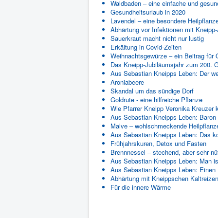
Waldbaden – eine einfache und gesu
Gesundheitsurlaub in 2020
Lavendel – eine besondere Heilpflanz
Abhärtung vor Infektionen mit Kneip
Sauerkraut macht nicht nur lustig
Erkältung in Covid-Zeiten
Weihnachtsgewürze – ein Beitrag für
Das Kneipp-Jubiläumsjahr zum 200. G
Aus Sebastian Kneipps Leben: Der we
Aroniabeere
Skandal um das sündige Dorf
Goldrute - eine hilfreiche Pflanze
Wie Pfarrer Kneipp Veronika Kreuzer k
Aus Sebastian Kneipps Leben: Baron 
Malve – wohlschmeckende Heilpflanze
Aus Sebastian Kneipps Leben: Das 
Frühjahrskuren, Detox und Fasten
Brennnessel – stechend, aber sehr nüt
Aus Sebastian Kneipps Leben: Man iss
Aus Sebastian Kneipps Leben: Einen 
Abhärtung mit Kneippschen Kaltreize
Für die innere Wärme