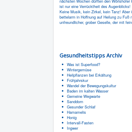
nächsten Wochen dürften den Wörishofer Pfa
ist nur eine Verrücktheit des Augenblicks
Keine Musik, kein Zirkel, kein Tanz! Aber
bettelarm in Hoffnung auf Heilung zu Fuß 
unfreundlicher, grober Geselle, der mit f
Gesundheitstipps Archiv
Was ist Superfood?
Wintergemüse
Heilpflanzen bei Erkältung
Frühjahrskur
Wandel der Bewegungskultur
Baden im kalten Wasser
Gemeine Wegwarte
Sanddorn
Gesunder Schlaf
Hamamelis
Honig
Intervall-Fasten
Ingwer