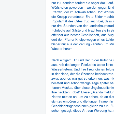
nur zu, sondern fordert sie sogar dazu a
Wörishofen geworden – wurden gegen Ende
Pfarrer“, der im schwäbischen Dorf Wöri
die Kneipp verordnete. Erste Bilder macht
Popularität des Ortes trug auch bei, dass
nur drei Stunden von der Landeshauptstad
Fuhrleute auf Gäste und brachten sie in 
offenbar aus bester Gesellschaft, aus Au
dort den Pfarrer Kneipp wegen eines Leide
bisher nur aus der Zeitung kannten: Im M
Wasser herum.
Nach einigem Hin und Her in der Kutsche
aus, hob die langen Röcke bis übers Knie 
Wassertretern. Und ihre Freundinnen folgte
in der Nähe, der die Szenerie beobachtete
zwar, aber es war gut zu erkennen, was hi
beliefert und schon wenige Tage später be
fernen Moskau über diese Ungeheuerlichkei
ihre nackten Füße!“ Diese „Skandalmeldun
Herren reisten an, um zu sehen, ob an d
sich zu empören und die jungen Frauen in 
Geschlechtsgenossinnen gleich zu tun. Fü
schon gesagt, diese Art von Werbung hatt