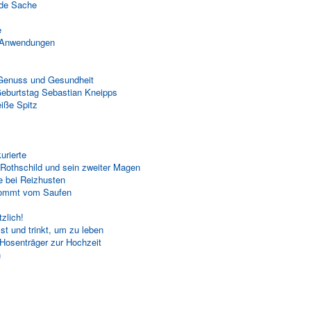
nde Sache
e
p-Anwendungen
 Genuss und Gesundheit
eburtstag Sebastian Kneipps
iße Spitz
urierte
Rothschild und sein zweiter Magen
 bei Reizhusten
kommt vom Saufen
zlich!
t und trinkt, um zu leben
Hosenträger zur Hochzeit
n