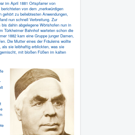
r im April 1881 Ortspfarrer von
 berichteten von dem „merkwürdigen
h gehört zu beliebtesten Anwendungen,
and nun schnell Verbreitung. Zur
s bis dahin abgelegene Wörishofen nun in
Am Türkheimer Bahnhof warteten schon die
Sommer 1882 kam eine Gruppe junger Damen,
. Die Mutter eines der Fräuleins wollte
ls sie leibhaftig erblickten, was sie
 gemischt, mit bloßen Füßen im kalten
fe
r
lt
t
se
um
ie