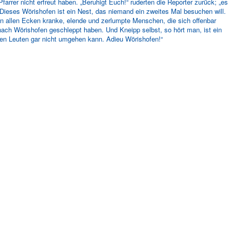
rrer nicht erfreut haben. „Beruhigt Euch!“ ruderten die Reporter zurück; „es
! Dieses Wörishofen ist ein Nest, das niemand ein zweites Mal besuchen will.
 in allen Ecken kranke, elende und zerlumpte Menschen, die sich offenbar
nach Wörishofen geschleppt haben. Und Kneipp selbst, so hört man, ist ein
einen Leuten gar nicht umgehen kann. Adieu Wörishofen!“