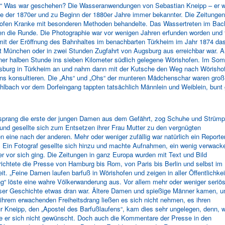
uf.“ Was war geschehen? Die Wasseranwendungen von Sebastian Kneipp – er wa
 der 1870er und zu Beginn der 1880er Jahre immer bekannter. Die Zeitungen
shofen Kranke mit besonderen Methoden behandelte. Das Wassertreten im Bac
en die Runde. Die Photographie war vor wenigen Jahren erfunden worden und f
 mit der Eröffnung des Bahnhaltes im benachbarten Türkheim im Jahr 1874 da
t München oder in zwei Stunden Zugfahrt von Augsburg aus erreichbar war. 
einer halben Stunde ins sieben Kilometer südlich gelegene Wörishofen. Im 
gsburg in Türkheim an und nahm dann mit der Kutsche den Weg nach Wörishofen
ns konsultieren. Die „Ahs“ und „Ohs“ der munteren Mädchenschar waren groß, a
ühlbach vor dem Dorfeingang tappten tatsächlich Männlein und Weiblein, bunt
 sprang die erste der jungen Damen aus dem Gefährt, zog Schuhe und Strümp
und gesellte sich zum Entsetzen ihrer Frau Mutter zu den vergnügten
n eine nach der anderen. Mehr oder weniger zufällig war natürlich ein Reporte
. Ein Fotograf gesellte sich hinzu und machte Aufnahmen, ein wenig verwacke
er vor sich ging. Die Zeitungen in ganz Europa wurden mit Text und Bild
richtete die Presse von Hamburg bis Rom, von Paris bis Berlin und selbst im
t. „Feine Damen laufen barfuß in Wörishofen und zeigen in aller Öffentlichkei
g“ löste eine wahre Völkerwanderung aus. Vor allem mehr oder weniger seriö
ieser Geschichte etwas dran war. Ältere Damen und spießige Männer kamen, 
ihrem erwachenden Freiheitsdrang ließen es sich nicht nehmen, es ihren
r Kneipp, den „Apostel des Barfußlaufens“, kam dies sehr ungelegen, denn, w
e er sich nicht gewünscht. Doch auch die Kommentare der Presse in den