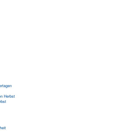
rtagen
en Herbst
rbst
heit