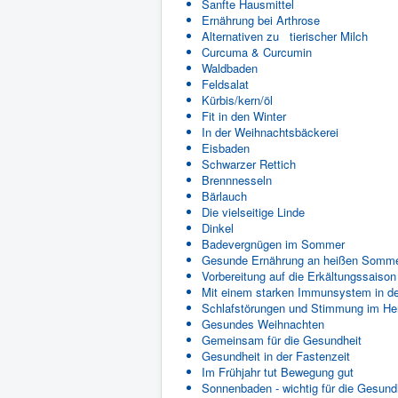
Sanfte Hausmittel
Ernährung bei Arthrose
Alternativen zu tierischer Milch
Curcuma & Curcumin
Waldbaden
Feldsalat
Kürbis/kern/öl
Fit in den Winter
In der Weihnachtsbäckerei
Eisbaden
Schwarzer Rettich
Brennnesseln
Bärlauch
Die vielseitige Linde
Dinkel
Badevergnügen im Sommer
Gesunde Ernährung an heißen Somme
Vorbereitung auf die Erkältungssaison
Mit einem starken Immunsystem in d
Schlafstörungen und Stimmung im He
Gesundes Weihnachten
Gemeinsam für die Gesundheit
Gesundheit in der Fastenzeit
Im Frühjahr tut Bewegung gut
Sonnenbaden - wichtig für die Gesund