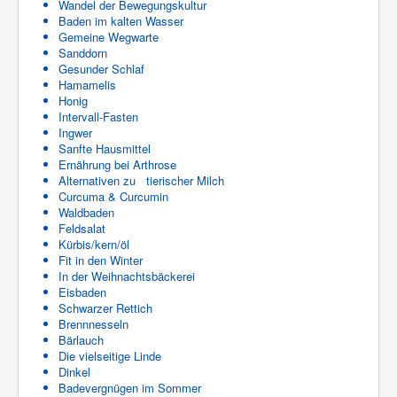
Wandel der Bewegungskultur
Baden im kalten Wasser
Gemeine Wegwarte
Sanddorn
Gesunder Schlaf
Hamamelis
Honig
Intervall-Fasten
Ingwer
Sanfte Hausmittel
Ernährung bei Arthrose
Alternativen zu tierischer Milch
Curcuma & Curcumin
Waldbaden
Feldsalat
Kürbis/kern/öl
Fit in den Winter
In der Weihnachtsbäckerei
Eisbaden
Schwarzer Rettich
Brennnesseln
Bärlauch
Die vielseitige Linde
Dinkel
Badevergnügen im Sommer