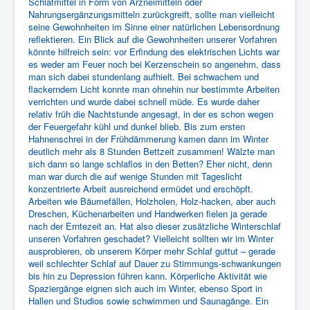
Schlafmittel in Form von Arzneimitteln oder
Nahrungsergänzungsmitteln zurückgreift, sollte man vielleicht
seine Gewohnheiten im Sinne einer natürlichen Lebensordnung
reflektieren. Ein Blick auf die Gewohnheiten unserer Vorfahren
könnte hilfreich sein: vor Erfindung des elektrischen Lichts war
es weder am Feuer noch bei Kerzenschein so angenehm, dass
man sich dabei stundenlang aufhielt. Bei schwachem und
flackerndem Licht konnte man ohnehin nur bestimmte Arbeiten
verrichten und wurde dabei schnell müde. Es wurde daher
relativ früh die Nachtstunde angesagt, in der es schon wegen
der Feuergefahr kühl und dunkel blieb. Bis zum ersten
Hahnenschrei in der Frühdämmerung kamen dann im Winter
deutlich mehr als 8 Stunden Bettzeit zusammen! Wälzte man
sich dann so lange schlaflos in den Betten? Eher nicht, denn
man war durch die auf wenige Stunden mit Tageslicht
konzentrierte Arbeit ausreichend ermüdet und erschöpft.
Arbeiten wie Bäumefällen, Holzholen, Holz-hacken, aber auch
Dreschen, Küchenarbeiten und Handwerken fielen ja gerade
nach der Erntezeit an. Hat also dieser zusätzliche Winterschlaf
unseren Vorfahren geschadet? Vielleicht sollten wir im Winter
ausprobieren, ob unserem Körper mehr Schlaf guttut – gerade
weil schlechter Schlaf auf Dauer zu Stimmungs-schwankungen
bis hin zu Depression führen kann. Körperliche Aktivität wie
Spaziergänge eignen sich auch im Winter, ebenso Sport in
Hallen und Studios sowie schwimmen und Saunagänge. Ein