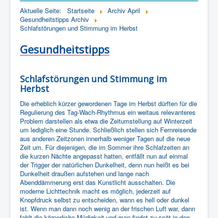
Home
Wir über uns
Was wir machen
Aktuelle Seite:
Startseite
Archiv April
Gesundheitstipps Archiv
Unser Leitbild
Photogalerie
Schlafstörungen und Stimmung im Herbst
Gesundheitstipps
Schlafstörungen und Stimmung im
Herbst
Die erheblich kürzer gewordenen Tage im Herbst dürften für die
Regulierung des Tag-Wach-Rhythmus ein weitaus relevanteres
Problem darstellen als etwa die Zeitumstellung auf Winterzeit
um lediglich eine Stunde. Schließlich stellen sich Fernreisende
aus anderen Zeitzonen innerhalb weniger Tagen auf die neue
Zeit um. Für diejenigen, die im Sommer ihre Schlafzeiten an
die kurzen Nächte angepasst hatten, entfällt nun auf einmal
der Trigger der natürlichen Dunkelheit, denn nun heißt es bei
Dunkelheit draußen aufstehen und lange nach
Abenddämmerung erst das Kunstlicht ausschalten. Die
moderne Lichttechnik macht es möglich, jederzeit auf
Knopfdruck selbst zu entscheiden, wann es hell oder dunkel
ist. Wenn man dann noch wenig an der frischen Luft war, dann
fehlt die körperliche Müdigkeit und man findet zu spät in den