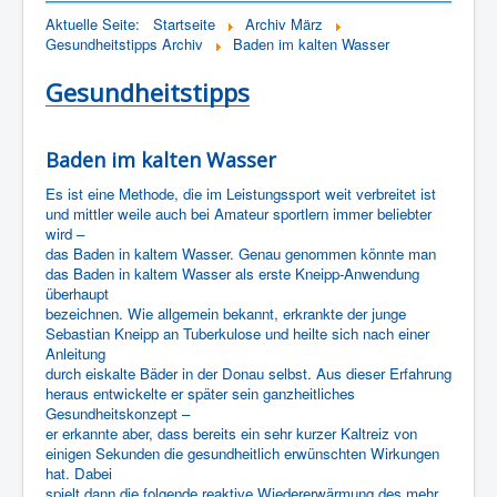
Home
Wir über uns
Was wir machen
Aktuelle Seite:
Startseite
Archiv März
Gesundheitstipps Archiv
Baden im kalten Wasser
Unser Leitbild
Photogalerie
Gesundheitstipps
Baden im kalten Wasser
Es ist eine Methode, die im Leistungssport weit verbreitet ist
und mittler weile auch bei Amateur sportlern immer beliebter
wird –
das Baden in kaltem Wasser. Genau genommen könnte man
das Baden in kaltem Wasser als erste Kneipp-Anwendung
überhaupt
bezeichnen. Wie allgemein bekannt, erkrankte der junge
Sebastian Kneipp an Tuberkulose und heilte sich nach einer
Anleitung
durch eiskalte Bäder in der Donau selbst. Aus dieser Erfahrung
heraus entwickelte er später sein ganzheitliches
Gesundheitskonzept –
er erkannte aber, dass bereits ein sehr kurzer Kaltreiz von
einigen Sekunden die gesundheitlich erwünschten Wirkungen
hat. Dabei
spielt dann die folgende reaktive Wiedererwärmung des mehr