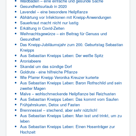
Waldbaden – eine einfache und gesunde Sache
Gesundheitsurlaub in 2020
Lavendel – eine besondere Heilpflanze
Abhärtung vor Infektionen mit Kneipp-Anwendungen
Sauerkraut macht nicht nur lustig
Erkältung in Covid-Zeiten
Weihnachtsgewürze – ein Beitrag für Genuss und
Gesundheit
Das Kneipp-Jubiläumsjahr zum 200. Geburtstag Sebastian
Kneipps
Aus Sebastian Kneipps Leben: Der weiße Spitz
Aroniabeere
Skandal um das sündige Dorf
Goldrute - eine hilfreiche Pflanze
Wie Pfarrer Kneipp Veronika Kreuzer kurierte
Aus Sebastian Kneipps Leben: Baron Rothschild und sein
zweiter Magen
Malve – wohlschmeckende Heilpflanze bei Reizhusten
Aus Sebastian Kneipps Leben: Das kommt vom Saufen
Frühjahrskuren, Detox und Fasten
Brennnessel – stechend, aber sehr nützlich!
Aus Sebastian Kneipps Leben: Man isst und trinkt, um zu
leben
Aus Sebastian Kneipps Leben: Einen Hosenträger zur
Hochzeit