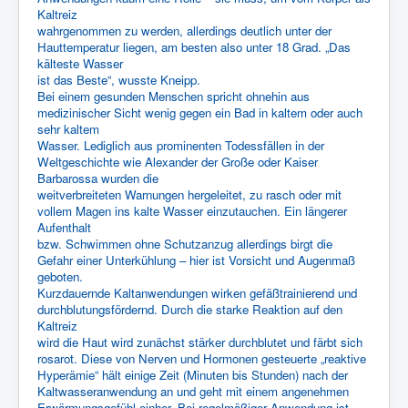
Kaltreiz
wahrgenommen zu werden, allerdings deutlich unter der
Hauttemperatur liegen, am besten also unter 18 Grad. „Das
kälteste Wasser
ist das Beste“, wusste Kneipp.
Bei einem gesunden Menschen spricht ohnehin aus
medizinischer Sicht wenig gegen ein Bad in kaltem oder auch
sehr kaltem
Wasser. Lediglich aus prominenten Todessfällen in der
Weltgeschichte wie Alexander der Große oder Kaiser
Barbarossa wurden die
weitverbreiteten Warnungen hergeleitet, zu rasch oder mit
vollem Magen ins kalte Wasser einzutauchen. Ein längerer
Aufenthalt
bzw. Schwimmen ohne Schutzanzug allerdings birgt die
Gefahr einer Unterkühlung – hier ist Vorsicht und Augenmaß
geboten.
Kurzdauernde Kaltanwendungen wirken gefäßtrainierend und
durchblutungsfördernd. Durch die starke Reaktion auf den
Kaltreiz
wird die Haut wird zunächst stärker durchblutet und färbt sich
rosarot. Diese von Nerven und Hormonen gesteuerte „reaktive
Hyperämie“ hält einige Zeit (Minuten bis Stunden) nach der
Kaltwasseranwendung an und geht mit einem angenehmen
Erwärmungsgefühl einher. Bei regelmäßiger Anwendung ist